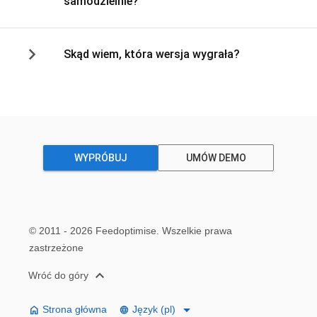
samodzielnie?
Skąd wiem, która wersja wygrała?
WYPRÓBUJ
UMÓW DEMO
© 2011 - 2026
Feedoptimise
. Wszelkie prawa
zastrzeżone
expand_less
Wróć do góry
arrow_drop_down
home
Strona główna
Język (pl)
language