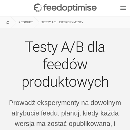
menu
home
PRODUKT
TESTY A/B I EKSPERYMENTY
Testy A/B dla
feedów
produktowych
Prowadź eksperymenty na dowolnym
atrybucie feedu, planuj, kiedy każda
wersja ma zostać opublikowana, i