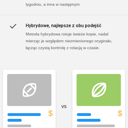
tygodniu, a inna w następnym.
Hybrydowe, najlepsze z obu podejść
Metoda hybrydowa rotuje świeże kopie, nadal
mierząc je względem niezmienionego oryginału,
łącząc czystą kontrolę z rotacją w czasie.
sports_football
sports_rugby
vs
$
$