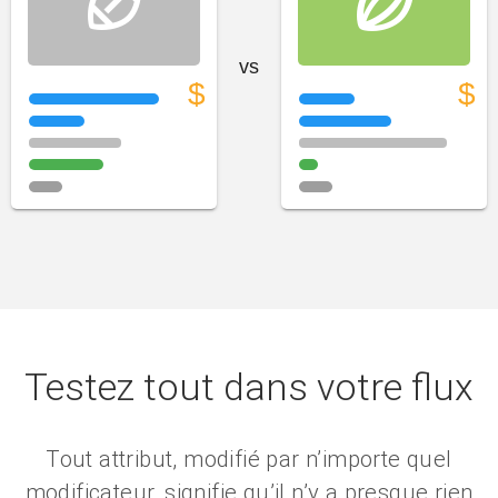
sports_football
sports_rugby
vs
$
$
Testez tout dans votre flux
Tout attribut, modifié par n’importe quel
modificateur, signifie qu’il n’y a presque rien