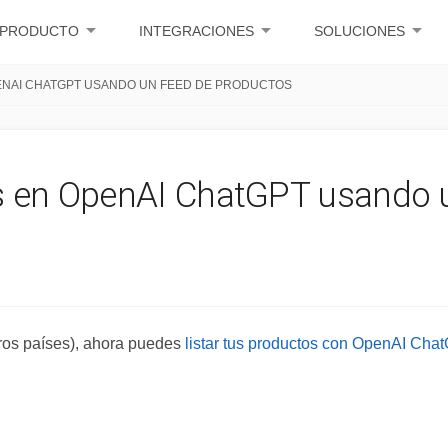
arrow_drop_down
arrow_drop_down
arrow_drop_down
PRODUCTO
INTEGRACIONES
SOLUCIONES
ENAI CHATGPT USANDO UN FEED DE PRODUCTOS
os en OpenAI ChatGPT usando 
otros países), ahora puedes
listar tus productos con OpenAI Cha