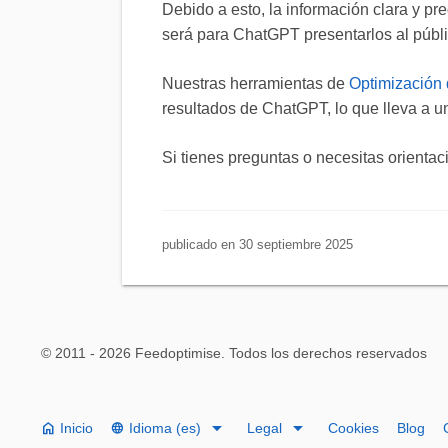
Debido a esto, la información clara y pr
será para ChatGPT presentarlos al públ
Nuestras herramientas de
Optimización 
resultados de ChatGPT, lo que lleva a u
Si tienes preguntas o necesitas orientac
publicado en 30 septiembre 2025
© 2011 - 2026
Feedoptimise
. Todos los derechos reservados
arrow_drop_down
arrow_drop_down
home
Inicio
Idioma (es)
Legal
Cookies
Blog
language