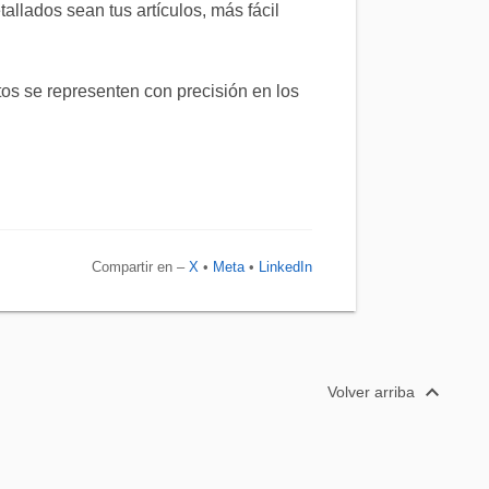
llados sean tus artículos, más fácil
tos se representen con precisión en los
Compartir en –
X
•
Meta
•
LinkedIn
expand_less
Volver arriba