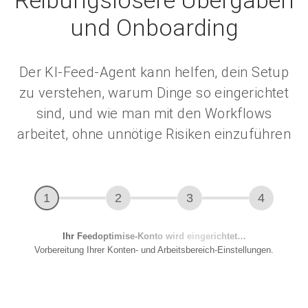
und Onboarding
Der KI-Feed-Agent kann helfen, dein Setup
zu verstehen, warum Dinge so eingerichtet
sind, und wie man mit den Workflows
arbeitet, ohne unnötige Risiken einzuführen
check
2
3
4
Ihr Shop wird verbunden…
Zugriff autorisieren, damit wir Produkte und Lagerbestand
synchronisieren können.