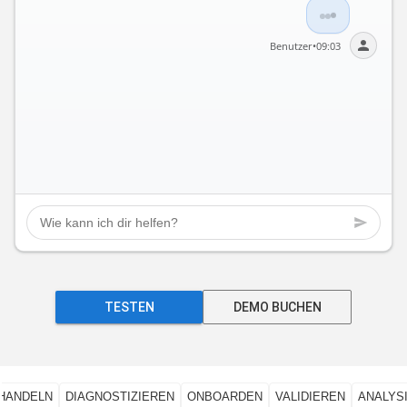
Nur DE, EUR. Shopify. Ziele: Google Merchant 
Center + Meta Catalog. ~8k SKUs.
Benutzer
•
09:03
KI-Feed-Agent
•
09:03
TESTEN
DEMO BUCHEN
HANDELN
DIAGNOSTIZIEREN
ONBOARDEN
VALIDIEREN
ANALYS