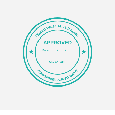
entscheiden kannst, was sicher ist und was nicht.
FEEDOPTIMISE AI FEED AGENT
APPROVED
★
★
Date: ____/____/____
____________________
SIGNATURE
FEEDOPTIMISE AI FEED AGENT