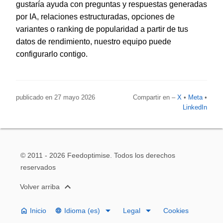
gustaría ayuda con preguntas y respuestas generadas
por IA, relaciones estructuradas, opciones de
variantes o ranking de popularidad a partir de tus
datos de rendimiento, nuestro equipo puede
configurarlo contigo.
publicado en 27 mayo 2026
Compartir en –
X
•
Meta
•
LinkedIn
© 2011 - 2026
Feedoptimise
. Todos los derechos
reservados
expand_less
Volver arriba
arrow_drop_down
arrow_drop_down
home
Inicio
Idioma (es)
Legal
Cookies
language